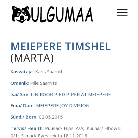
MEIEPERE TIMSHEL
(MARTA)
Kasvataja:
Karis Saarniit
Omanik:
Pille Saarnits
Isa/ Sire:
LINIRGOR PIED PIPER AT MEIEPERE
Ema/ Dam:
MEIEPERE JOY DIVISION
Sünd./ Born:
02.05.2015
Tervis/ Health:
Puusad/ Hips:
A/A;
Küünar/ Elbows:
0/1;
Silmad/ Eyes: leiuta
18.11.2016