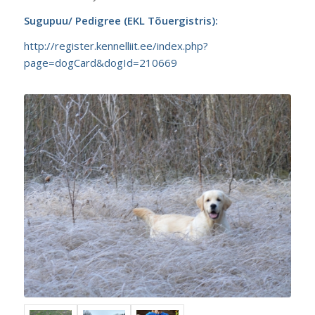
Sugupuu/ Pedigree (EKL Tõuergistris):
http://register.kennelliit.ee/index.php?
page=dogCard&dogId=210669